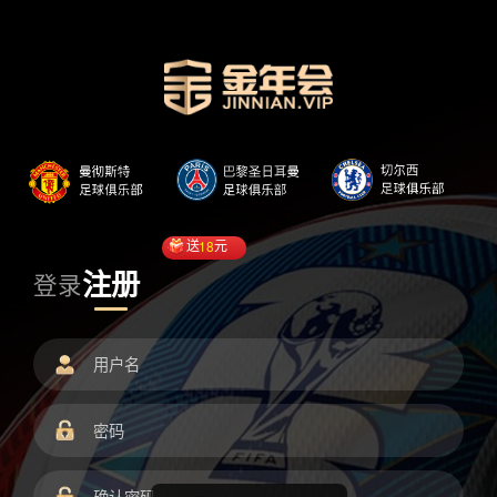
送
18
元
注册
登录