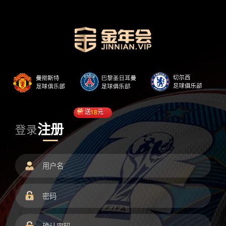
送
18
元
注册
登录