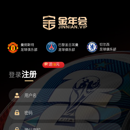
送
18
元
注册
登录