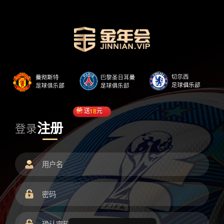
送
18
元
注册
登录