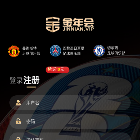
送
18
元
注册
登录