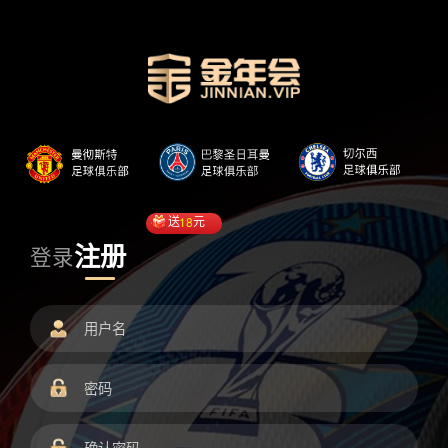
送
18
元
注册
登录